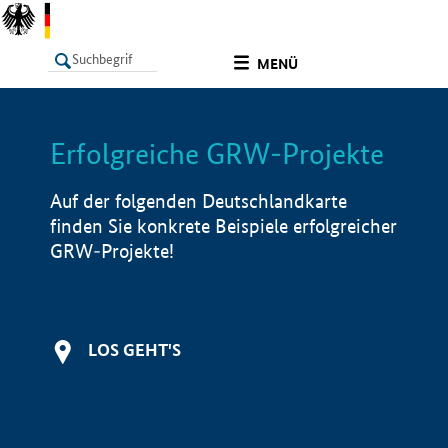
undefined
MENÜ
Erfolgreiche GRW-Projekte
LISTE
Filter
Info
Auf der folgenden Deutschlandkarte
finden Sie konkrete Beispiele erfolgreicher
GRW-Projekte!
LOS GEHT'S