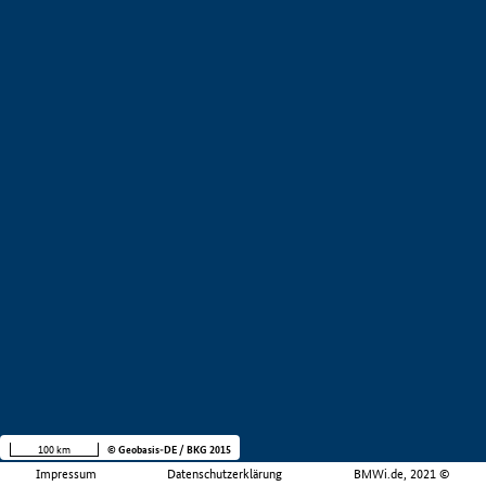
100 km
© Geobasis-DE / BKG 2015
Impressum
Datenschutzerklärung
BMWi.de, 2021 ©