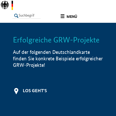
undefined
MENÜ
Erfolgreiche GRW-Projekte
LISTE
Filter
Info
Auf der folgenden Deutschlandkarte
finden Sie konkrete Beispiele erfolgreicher
GRW-Projekte!
LOS GEHT'S