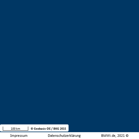
100 km
© Geobasis-DE / BKG 2015
Impressum
Datenschutzerklärung
BMWi.de, 2021 ©