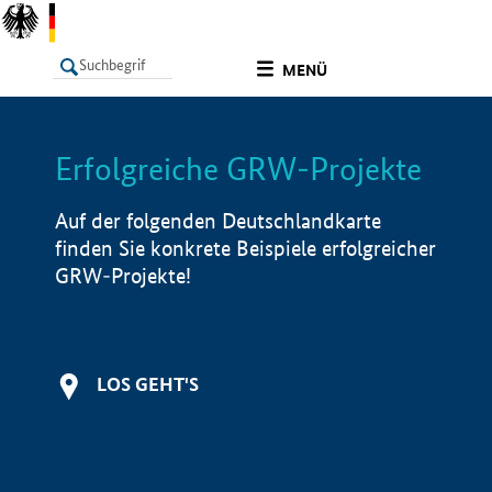
undefined
MENÜ
Erfolgreiche GRW-Projekte
LISTE
Filter
Info
Auf der folgenden Deutschlandkarte
finden Sie konkrete Beispiele erfolgreicher
GRW-Projekte!
LOS GEHT'S