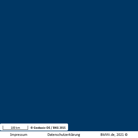
100 km
© Geobasis-DE / BKG 2015
Impressum
Datenschutzerklärung
BMWi.de, 2021 ©