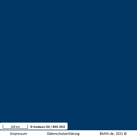
100 km
© Geobasis-DE / BKG 2015
Impressum
Datenschutzerklärung
BMWi.de, 2021 ©