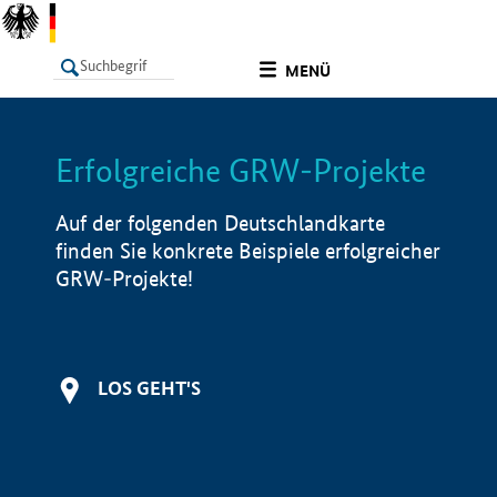
undefined
MENÜ
Erfolgreiche GRW-Projekte
LISTE
Filter
Info
Auf der folgenden Deutschlandkarte
finden Sie konkrete Beispiele erfolgreicher
GRW-Projekte!
LOS GEHT'S