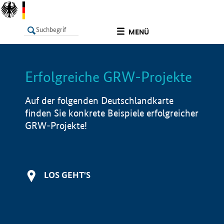
undefined
MENÜ
Erfolgreiche GRW-Projekte
LISTE
Filter
Info
Auf der folgenden Deutschlandkarte
finden Sie konkrete Beispiele erfolgreicher
GRW-Projekte!
LOS GEHT'S