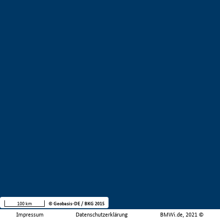
100 km
© Geobasis-DE / BKG 2015
Impressum
Datenschutzerklärung
BMWi.de, 2021 ©