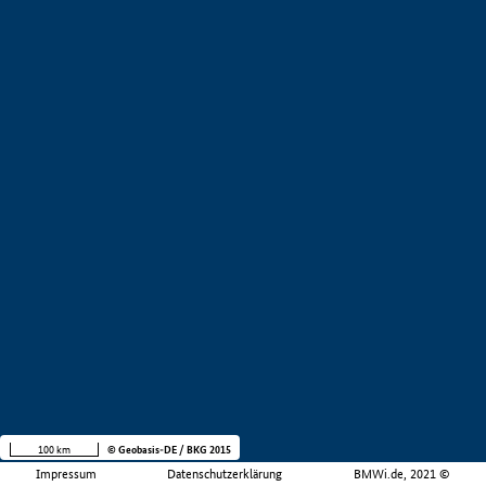
100 km
© Geobasis-DE / BKG 2015
Impressum
Datenschutzerklärung
BMWi.de, 2021 ©