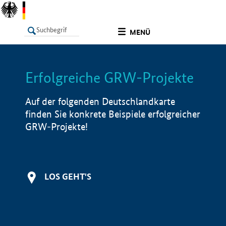
undefined
MENÜ
Erfolgreiche GRW-Projekte
LISTE
Filter
Info
Auf der folgenden Deutschlandkarte
finden Sie konkrete Beispiele erfolgreicher
GRW-Projekte!
LOS GEHT'S