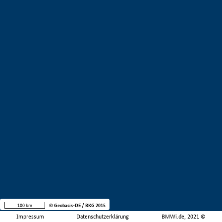
100 km
© Geobasis-DE / BKG 2015
Impressum
Datenschutzerklärung
BMWi.de, 2021 ©