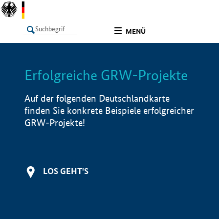
undefined
MENÜ
Erfolgreiche GRW-Projekte
LISTE
Filter
Info
Auf der folgenden Deutschlandkarte
finden Sie konkrete Beispiele erfolgreicher
GRW-Projekte!
LOS GEHT'S