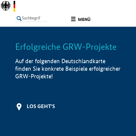
undefined
MENÜ
Erfolgreiche GRW-Projekte
LISTE
Filter
Info
Auf der folgenden Deutschlandkarte
finden Sie konkrete Beispiele erfolgreicher
GRW-Projekte!
LOS GEHT'S