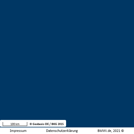
100 km
© Geobasis-DE / BKG 2015
Impressum
Datenschutzerklärung
BMWi.de, 2021 ©