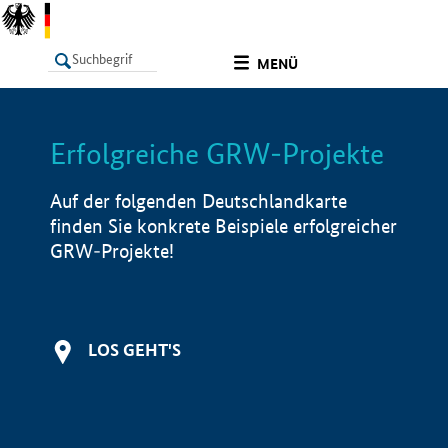
undefined
MENÜ
Erfolgreiche GRW-Projekte
LISTE
Filter
Info
Auf der folgenden Deutschlandkarte
finden Sie konkrete Beispiele erfolgreicher
GRW-Projekte!
LOS GEHT'S