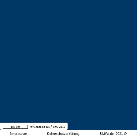
100 km
© Geobasis-DE / BKG 2015
Impressum
Datenschutzerklärung
BMWi.de, 2021 ©