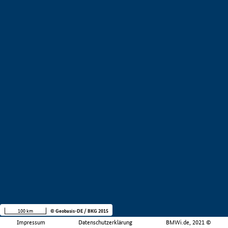
100 km
© Geobasis-DE / BKG 2015
Impressum
Datenschutzerklärung
BMWi.de, 2021 ©