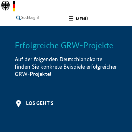
undefined
MENÜ
Erfolgreiche GRW-Projekte
LISTE
Filter
Info
Auf der folgenden Deutschlandkarte
finden Sie konkrete Beispiele erfolgreicher
GRW-Projekte!
LOS GEHT'S