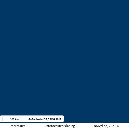
100 km
© Geobasis-DE / BKG 2015
Impressum
Datenschutzerklärung
BMWi.de, 2021 ©