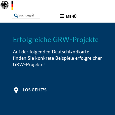
undefined
MENÜ
Erfolgreiche GRW-Projekte
LISTE
Filter
Info
Auf der folgenden Deutschlandkarte
finden Sie konkrete Beispiele erfolgreicher
GRW-Projekte!
LOS GEHT'S