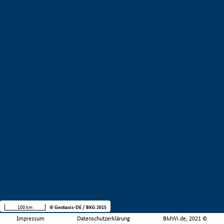
100 km
© Geobasis-DE / BKG 2015
Impressum
Datenschutzerklärung
BMWi.de, 2021 ©