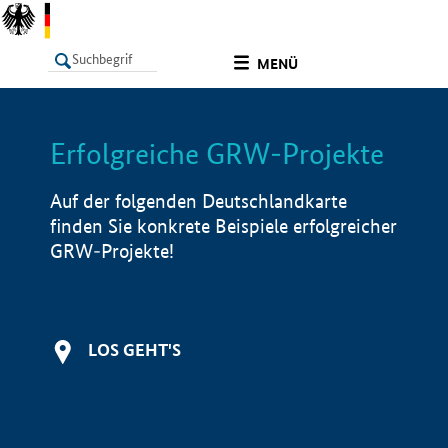
undefined
MENÜ
Erfolgreiche GRW-Projekte
LISTE
Filter
Info
Auf der folgenden Deutschlandkarte
finden Sie konkrete Beispiele erfolgreicher
GRW-Projekte!
LOS GEHT'S