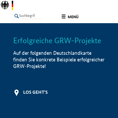
undefined
MENÜ
Erfolgreiche GRW-Projekte
LISTE
Filter
Info
Auf der folgenden Deutschlandkarte
finden Sie konkrete Beispiele erfolgreicher
GRW-Projekte!
LOS GEHT'S