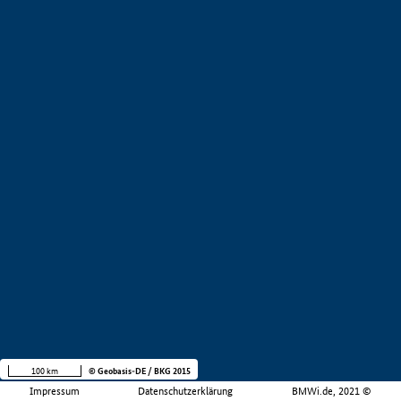
100 km
© Geobasis-DE / BKG 2015
Impressum
Datenschutzerklärung
BMWi.de, 2021 ©