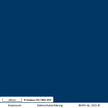
100 km
© Geobasis-DE / BKG 2015
Impressum
Datenschutzerklärung
BMWi.de, 2021 ©