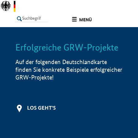
undefined
MENÜ
Erfolgreiche GRW-Projekte
LISTE
Filter
Info
Auf der folgenden Deutschlandkarte
finden Sie konkrete Beispiele erfolgreicher
GRW-Projekte!
LOS GEHT'S