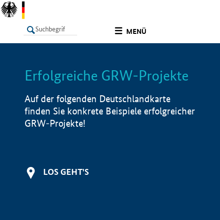
undefined
MENÜ
Erfolgreiche GRW-Projekte
LISTE
Filter
Info
Auf der folgenden Deutschlandkarte
finden Sie konkrete Beispiele erfolgreicher
GRW-Projekte!
LOS GEHT'S