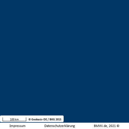
100 km
© Geobasis-DE / BKG 2015
Impressum
Datenschutzerklärung
BMWi.de, 2021 ©