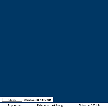
100 km
© Geobasis-DE / BKG 2015
Impressum
Datenschutzerklärung
BMWi.de, 2021 ©