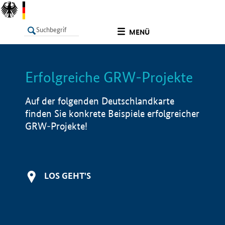
undefined
MENÜ
Erfolgreiche GRW-Projekte
LISTE
Filter
Info
Auf der folgenden Deutschlandkarte
finden Sie konkrete Beispiele erfolgreicher
GRW-Projekte!
LOS GEHT'S