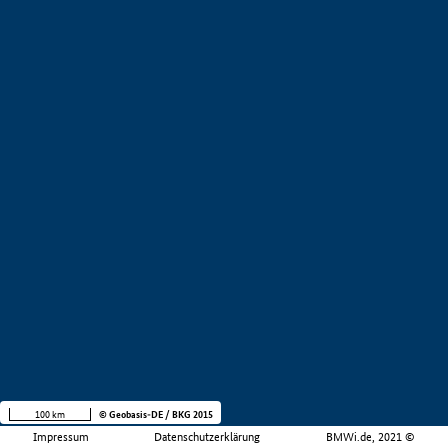
100 km
© Geobasis-DE / BKG 2015
Impressum
Datenschutzerklärung
BMWi.de, 2021 ©