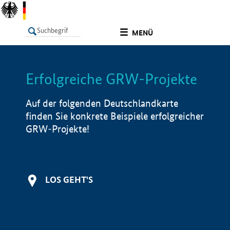
undefined
MENÜ
Erfolgreiche GRW-Projekte
LISTE
Filter
Info
Auf der folgenden Deutschlandkarte
finden Sie konkrete Beispiele erfolgreicher
GRW-Projekte!
LOS GEHT'S