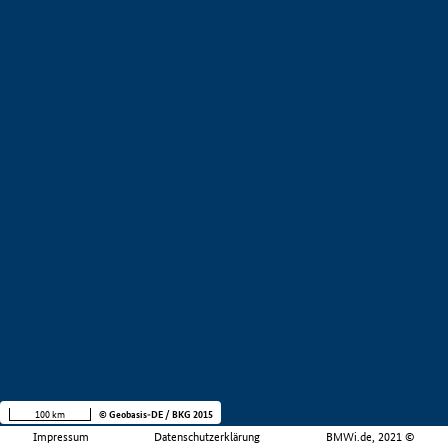
100 km
© Geobasis-DE / BKG 2015
Impressum
Datenschutzerklärung
BMWi.de, 2021 ©