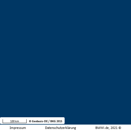
100 km
© Geobasis-DE / BKG 2015
Impressum
Datenschutzerklärung
BMWi.de, 2021 ©