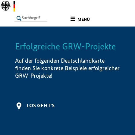
undefined
MENÜ
Erfolgreiche GRW-Projekte
LISTE
Filter
Info
Auf der folgenden Deutschlandkarte
finden Sie konkrete Beispiele erfolgreicher
GRW-Projekte!
LOS GEHT'S