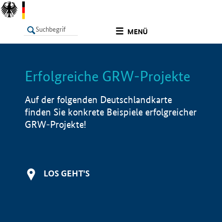
undefined
MENÜ
Erfolgreiche GRW-Projekte
LISTE
Filter
Info
Auf der folgenden Deutschlandkarte
finden Sie konkrete Beispiele erfolgreicher
GRW-Projekte!
LOS GEHT'S