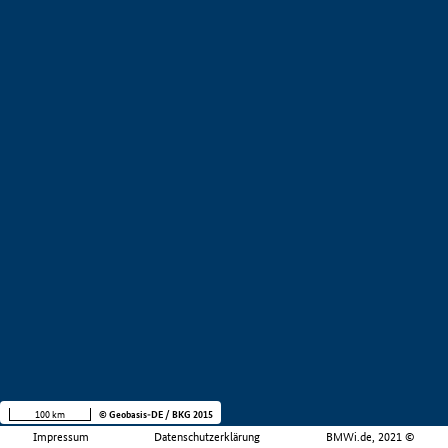
100 km
© Geobasis-DE / BKG 2015
Impressum
Datenschutzerklärung
BMWi.de, 2021 ©