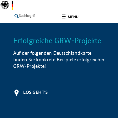
undefined
MENÜ
Erfolgreiche GRW-Projekte
LISTE
Filter
Info
Auf der folgenden Deutschlandkarte
finden Sie konkrete Beispiele erfolgreicher
GRW-Projekte!
LOS GEHT'S