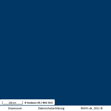
100 km
© Geobasis-DE / BKG 2015
Impressum
Datenschutzerklärung
BMWi.de, 2021 ©