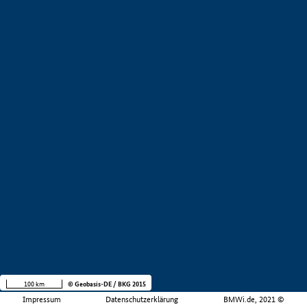
100 km
© Geobasis-DE / BKG 2015
Impressum
Datenschutzerklärung
BMWi.de, 2021 ©