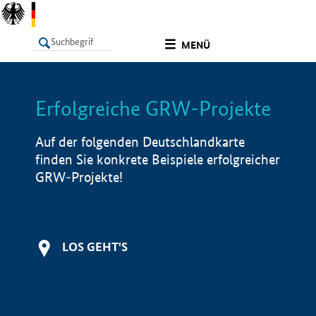
undefined
MENÜ
Erfolgreiche GRW-Projekte
LISTE
Filter
Info
Auf der folgenden Deutschlandkarte
finden Sie konkrete Beispiele erfolgreicher
GRW-Projekte!
LOS GEHT'S