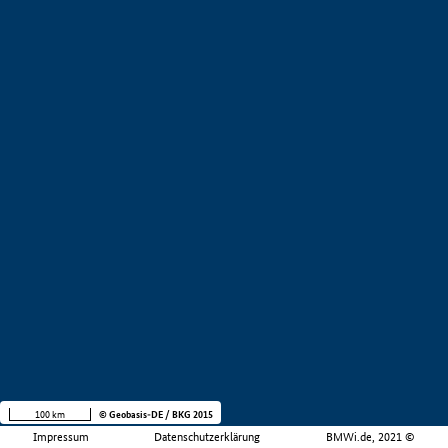
100 km
© Geobasis-DE / BKG 2015
Impressum
Datenschutzerklärung
BMWi.de, 2021 ©