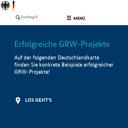
undefined
MENÜ
Erfolgreiche GRW-Projekte
LISTE
Filter
Info
Auf der folgenden Deutschlandkarte
finden Sie konkrete Beispiele erfolgreicher
GRW-Projekte!
LOS GEHT'S