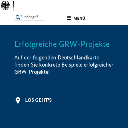
undefined
MENÜ
Erfolgreiche GRW-Projekte
LISTE
Filter
Info
Auf der folgenden Deutschlandkarte
finden Sie konkrete Beispiele erfolgreicher
GRW-Projekte!
LOS GEHT'S