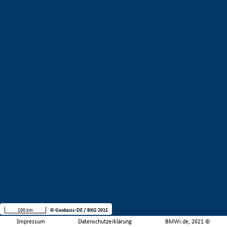
100 km
© Geobasis-DE / BKG 2015
Impressum
Datenschutzerklärung
BMWi.de, 2021 ©