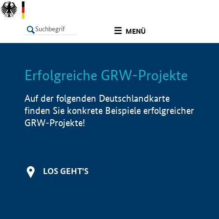
undefined
MENÜ
Erfolgreiche GRW-Projekte
LISTE
Filter
Info
Auf der folgenden Deutschlandkarte
finden Sie konkrete Beispiele erfolgreicher
GRW-Projekte!
LOS GEHT'S