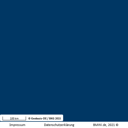
100 km
© Geobasis-DE / BKG 2015
Impressum
Datenschutzerklärung
BMWi.de, 2021 ©