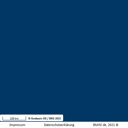
100 km
© Geobasis-DE / BKG 2015
Impressum
Datenschutzerklärung
BMWi.de, 2021 ©