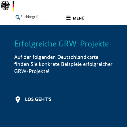
undefined
MENÜ
Erfolgreiche GRW-Projekte
LISTE
Filter
Info
Auf der folgenden Deutschlandkarte
finden Sie konkrete Beispiele erfolgreicher
GRW-Projekte!
LOS GEHT'S