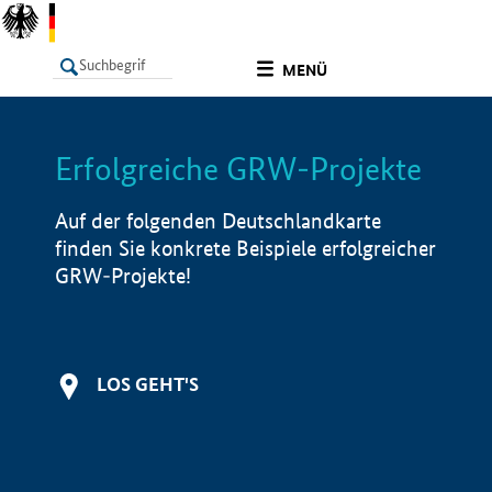
undefined
MENÜ
Erfolgreiche GRW-Projekte
LISTE
Filter
Info
Auf der folgenden Deutschlandkarte
finden Sie konkrete Beispiele erfolgreicher
GRW-Projekte!
LOS GEHT'S