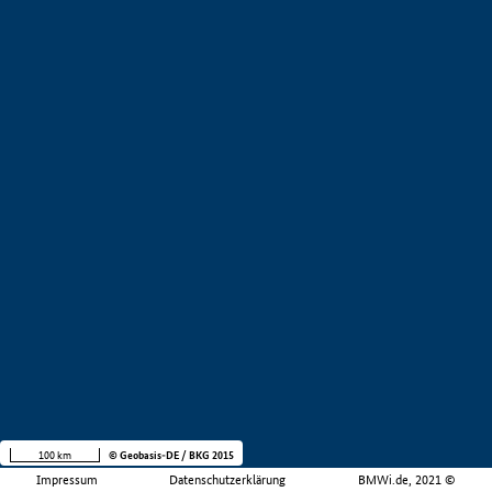
100 km
© Geobasis-DE / BKG 2015
Impressum
Datenschutzerklärung
BMWi.de, 2021 ©