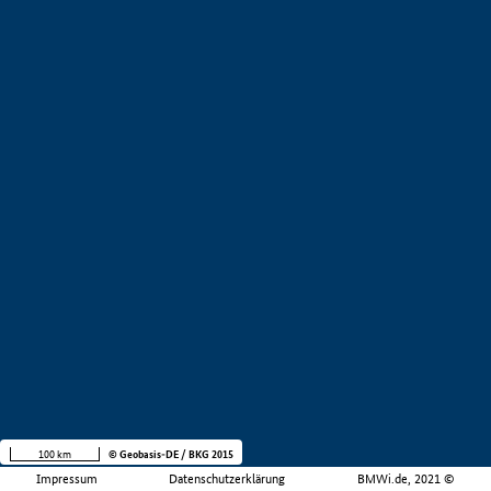
100 km
© Geobasis-DE / BKG 2015
Impressum
Datenschutzerklärung
BMWi.de, 2021 ©