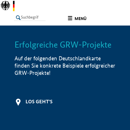
undefined
MENÜ
Erfolgreiche GRW-Projekte
LISTE
Filter
Info
Auf der folgenden Deutschlandkarte
finden Sie konkrete Beispiele erfolgreicher
GRW-Projekte!
LOS GEHT'S