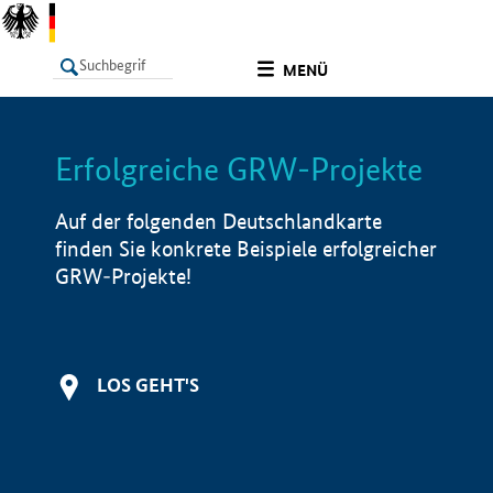
undefined
MENÜ
Erfolgreiche GRW-Projekte
LISTE
Filter
Info
Auf der folgenden Deutschlandkarte
finden Sie konkrete Beispiele erfolgreicher
GRW-Projekte!
LOS GEHT'S