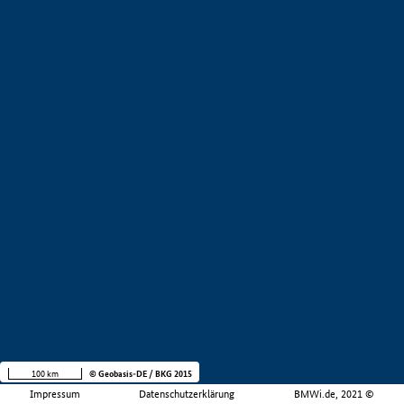
100 km
© Geobasis-DE / BKG 2015
Impressum
Datenschutzerklärung
BMWi.de, 2021 ©