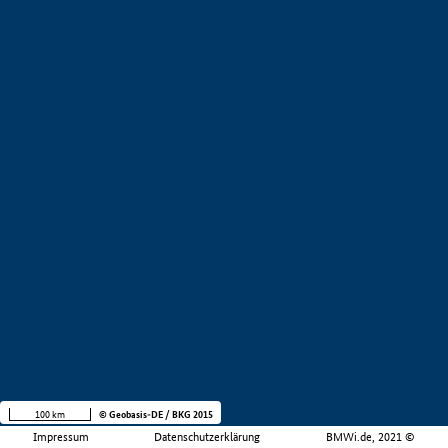
100 km
© Geobasis-DE / BKG 2015
Impressum
Datenschutzerklärung
BMWi.de, 2021 ©