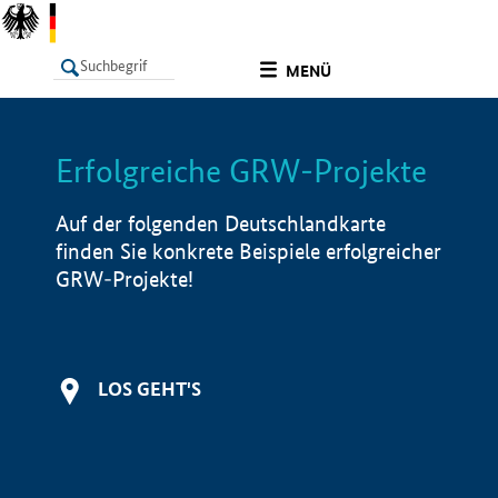
undefined
MENÜ
Erfolgreiche GRW-Projekte
LISTE
Filter
Info
Auf der folgenden Deutschlandkarte
finden Sie konkrete Beispiele erfolgreicher
GRW-Projekte!
LOS GEHT'S