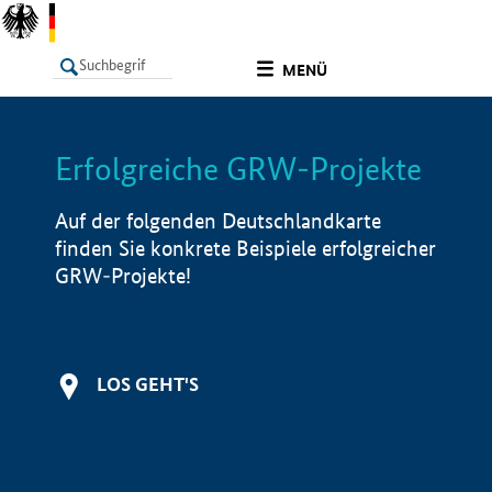
undefined
MENÜ
Erfolgreiche GRW-Projekte
LISTE
Filter
Info
Auf der folgenden Deutschlandkarte
finden Sie konkrete Beispiele erfolgreicher
GRW-Projekte!
LOS GEHT'S