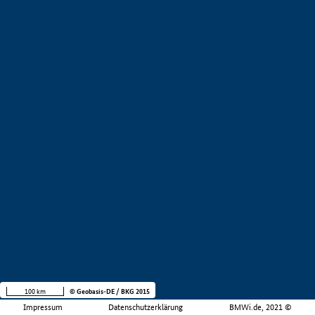
100 km
© Geobasis-DE / BKG 2015
Impressum
Datenschutzerklärung
BMWi.de, 2021 ©