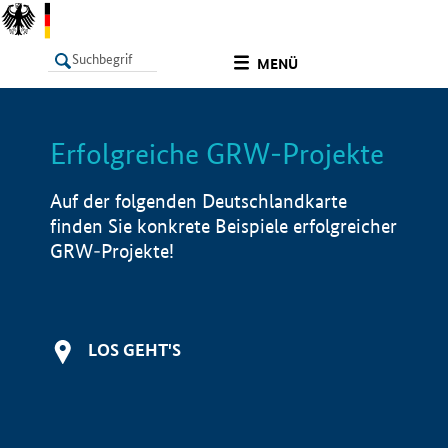
undefined
MENÜ
Erfolgreiche GRW-Projekte
LISTE
Filter
Info
Auf der folgenden Deutschlandkarte
finden Sie konkrete Beispiele erfolgreicher
GRW-Projekte!
LOS GEHT'S