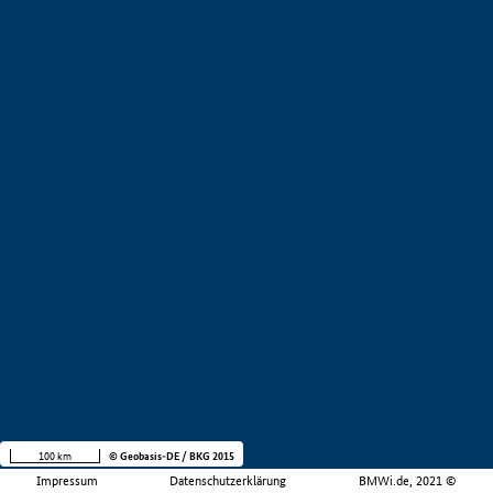
100 km
© Geobasis-DE / BKG 2015
Impressum
Datenschutzerklärung
BMWi.de, 2021 ©