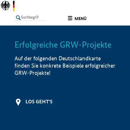
undefined
MENÜ
Erfolgreiche GRW-Projekte
LISTE
Filter
Info
Auf der folgenden Deutschlandkarte
finden Sie konkrete Beispiele erfolgreicher
GRW-Projekte!
LOS GEHT'S