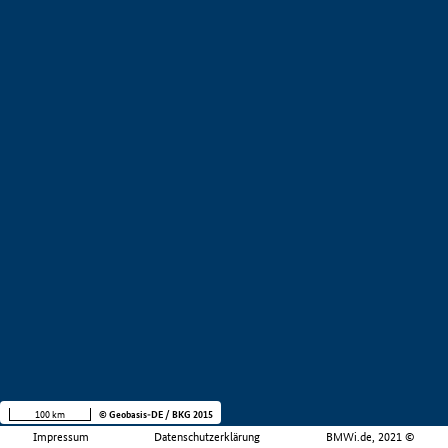
100 km
© Geobasis-DE / BKG 2015
Impressum
Datenschutzerklärung
BMWi.de, 2021 ©