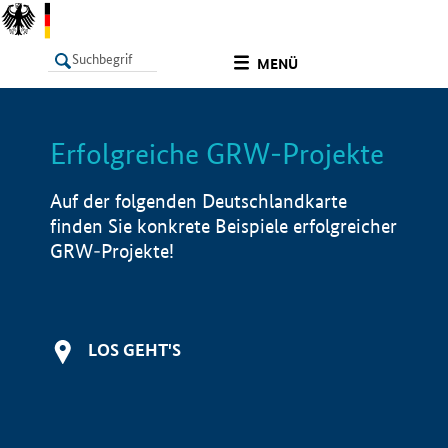
undefined
MENÜ
Erfolgreiche GRW-Projekte
LISTE
Filter
Info
Auf der folgenden Deutschlandkarte
finden Sie konkrete Beispiele erfolgreicher
GRW-Projekte!
LOS GEHT'S