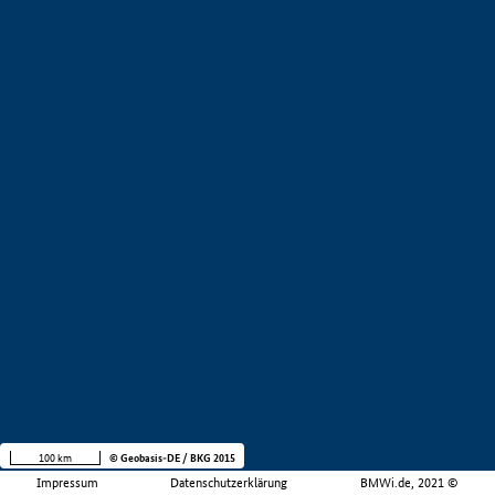
100 km
© Geobasis-DE / BKG 2015
Impressum
Datenschutzerklärung
BMWi.de, 2021 ©