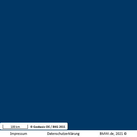
100 km
© Geobasis-DE / BKG 2015
Impressum
Datenschutzerklärung
BMWi.de, 2021 ©