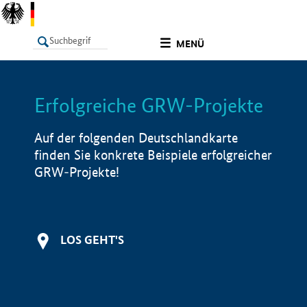
undefined
MENÜ
Erfolgreiche GRW-Projekte
LISTE
Filter
Info
Auf der folgenden Deutschlandkarte
finden Sie konkrete Beispiele erfolgreicher
GRW-Projekte!
LOS GEHT'S