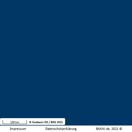
100 km
© Geobasis-DE / BKG 2015
Impressum
Datenschutzerklärung
BMWi.de, 2021 ©