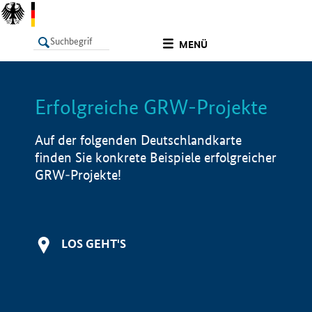
undefined
MENÜ
Erfolgreiche GRW-Projekte
LISTE
Filter
Info
Auf der folgenden Deutschlandkarte
finden Sie konkrete Beispiele erfolgreicher
GRW-Projekte!
LOS GEHT'S