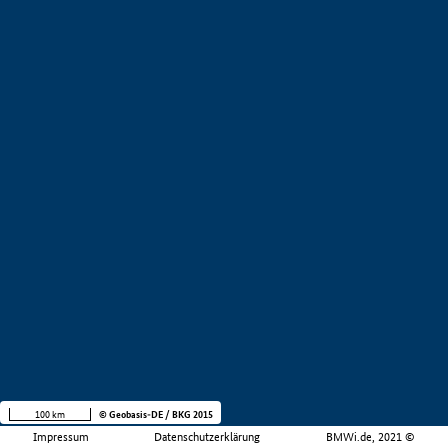
100 km
© Geobasis-DE / BKG 2015
Impressum
Datenschutzerklärung
BMWi.de, 2021 ©