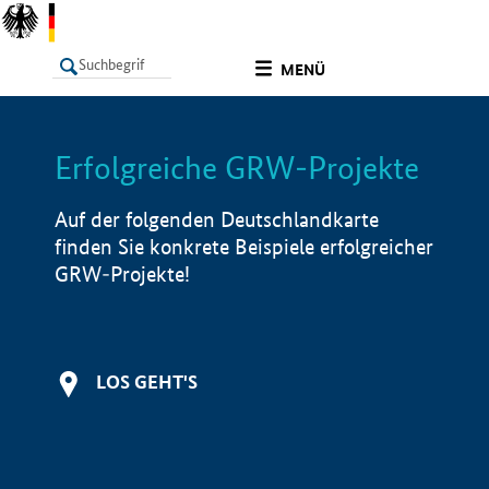
undefined
MENÜ
Erfolgreiche GRW-Projekte
LISTE
Filter
Info
Auf der folgenden Deutschlandkarte
finden Sie konkrete Beispiele erfolgreicher
GRW-Projekte!
LOS GEHT'S