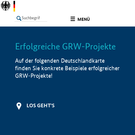
undefined
MENÜ
Erfolgreiche GRW-Projekte
LISTE
Filter
Info
Auf der folgenden Deutschlandkarte
finden Sie konkrete Beispiele erfolgreicher
GRW-Projekte!
LOS GEHT'S