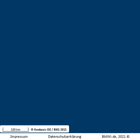
100 km
© Geobasis-DE / BKG 2015
Impressum
Datenschutzerklärung
BMWi.de, 2021 ©