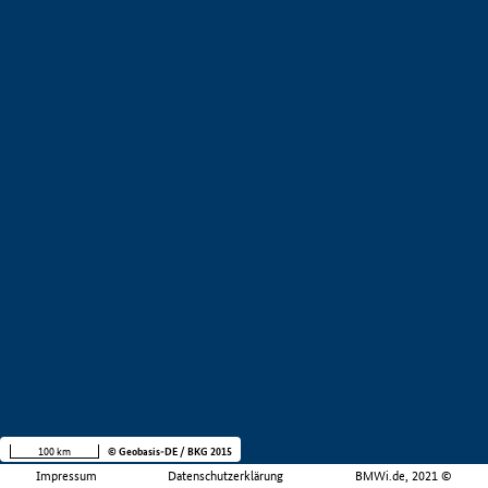
100 km
© Geobasis-DE / BKG 2015
Impressum
Datenschutzerklärung
BMWi.de, 2021 ©