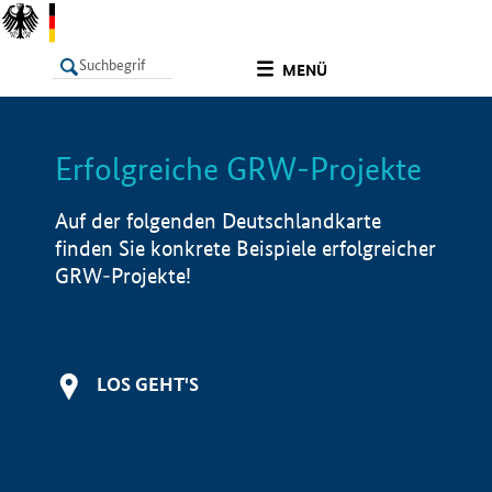
undefined
MENÜ
Erfolgreiche GRW-Projekte
LISTE
Filter
Info
Auf der folgenden Deutschlandkarte
finden Sie konkrete Beispiele erfolgreicher
GRW-Projekte!
LOS GEHT'S