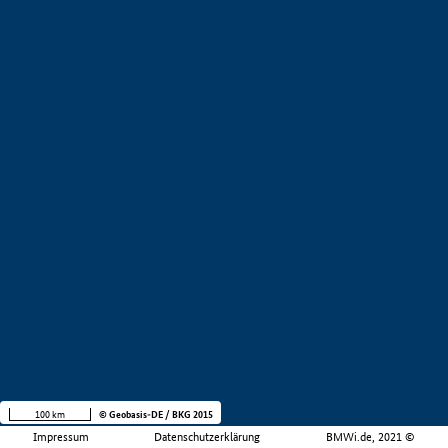
100 km
© Geobasis-DE / BKG 2015
Impressum
Datenschutzerklärung
BMWi.de, 2021 ©