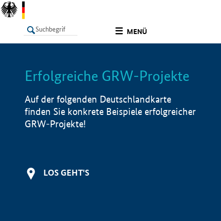
undefined
MENÜ
Erfolgreiche GRW-Projekte
LISTE
Filter
Info
Auf der folgenden Deutschlandkarte
finden Sie konkrete Beispiele erfolgreicher
GRW-Projekte!
LOS GEHT'S