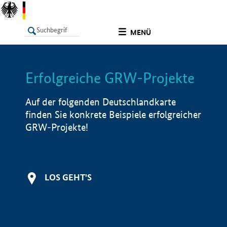
undefined
MENÜ
Erfolgreiche GRW-Projekte
LISTE
Filter
Info
Auf der folgenden Deutschlandkarte
finden Sie konkrete Beispiele erfolgreicher
GRW-Projekte!
LOS GEHT'S