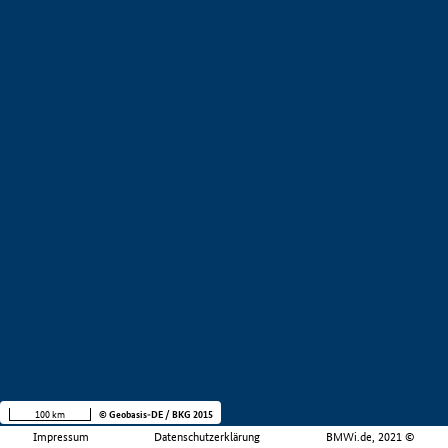
100 km
© Geobasis-DE / BKG 2015
Impressum
Datenschutzerklärung
BMWi.de, 2021 ©