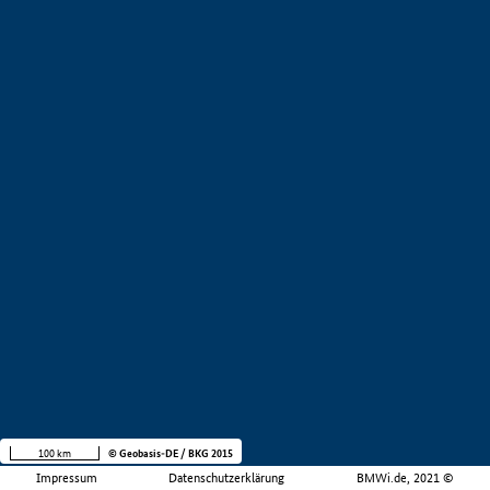
100 km
© Geobasis-DE / BKG 2015
Impressum
Datenschutzerklärung
BMWi.de, 2021 ©