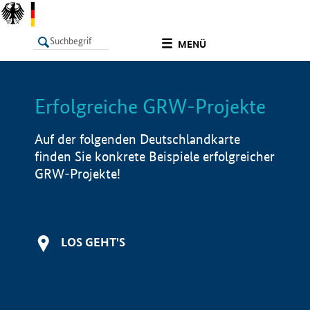
undefined
MENÜ
Erfolgreiche GRW-Projekte
LISTE
Filter
Info
Auf der folgenden Deutschlandkarte
finden Sie konkrete Beispiele erfolgreicher
GRW-Projekte!
LOS GEHT'S