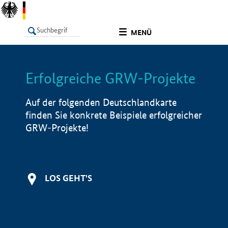
undefined
MENÜ
Erfolgreiche GRW-Projekte
LISTE
Filter
Info
Auf der folgenden Deutschlandkarte
finden Sie konkrete Beispiele erfolgreicher
GRW-Projekte!
LOS GEHT'S