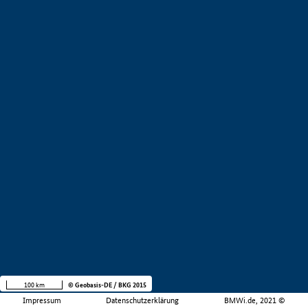
100 km
© Geobasis-DE / BKG 2015
Impressum
Datenschutzerklärung
BMWi.de, 2021 ©