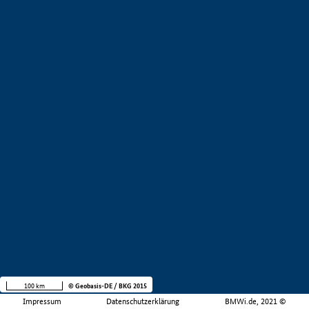
100 km
© Geobasis-DE / BKG 2015
Impressum
Datenschutzerklärung
BMWi.de, 2021 ©