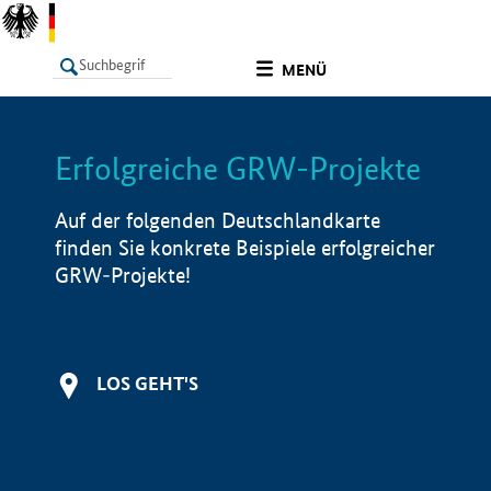
undefined
MENÜ
Erfolgreiche GRW-Projekte
LISTE
Filter
Info
Auf der folgenden Deutschlandkarte
finden Sie konkrete Beispiele erfolgreicher
GRW-Projekte!
LOS GEHT'S