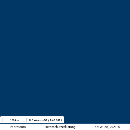
100 km
© Geobasis-DE / BKG 2015
Impressum
Datenschutzerklärung
BMWi.de, 2021 ©