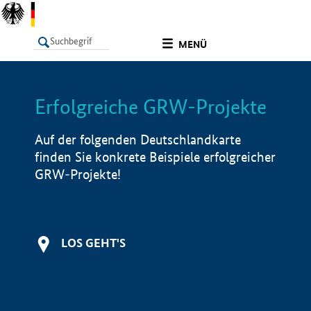
undefined
MENÜ
Erfolgreiche GRW-Projekte
LISTE
Filter
Info
Auf der folgenden Deutschlandkarte
finden Sie konkrete Beispiele erfolgreicher
GRW-Projekte!
LOS GEHT'S