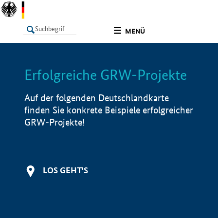
undefined
MENÜ
Erfolgreiche GRW-Projekte
LISTE
Filter
Info
Auf der folgenden Deutschlandkarte
finden Sie konkrete Beispiele erfolgreicher
GRW-Projekte!
LOS GEHT'S