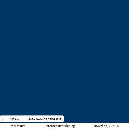
100 km
© Geobasis-DE / BKG 2015
Impressum
Datenschutzerklärung
BMWi.de, 2021 ©