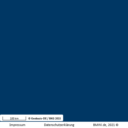
100 km
© Geobasis-DE / BKG 2015
Impressum
Datenschutzerklärung
BMWi.de, 2021 ©