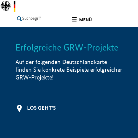
undefined
MENÜ
Erfolgreiche GRW-Projekte
LISTE
Filter
Info
Auf der folgenden Deutschlandkarte
finden Sie konkrete Beispiele erfolgreicher
GRW-Projekte!
LOS GEHT'S