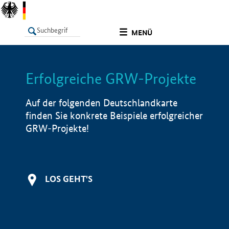
undefined
MENÜ
Erfolgreiche GRW-Projekte
LISTE
Filter
Info
Auf der folgenden Deutschlandkarte
finden Sie konkrete Beispiele erfolgreicher
GRW-Projekte!
LOS GEHT'S