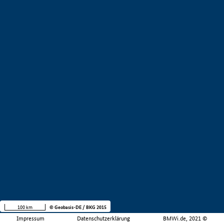
100 km
© Geobasis-DE / BKG 2015
Impressum
Datenschutzerklärung
BMWi.de, 2021 ©