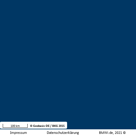
100 km
© Geobasis-DE / BKG 2015
Impressum
Datenschutzerklärung
BMWi.de, 2021 ©