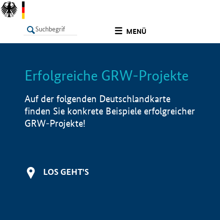
undefined
MENÜ
Erfolgreiche GRW-Projekte
LISTE
Filter
Info
Auf der folgenden Deutschlandkarte
finden Sie konkrete Beispiele erfolgreicher
GRW-Projekte!
LOS GEHT'S