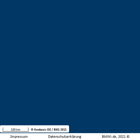
100 km
© Geobasis-DE / BKG 2015
Impressum
Datenschutzerklärung
BMWi.de, 2021 ©