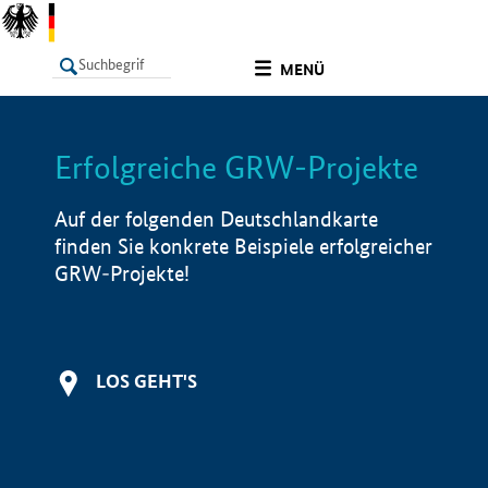
undefined
MENÜ
Erfolgreiche GRW-Projekte
LISTE
Filter
Info
Auf der folgenden Deutschlandkarte
finden Sie konkrete Beispiele erfolgreicher
GRW-Projekte!
LOS GEHT'S